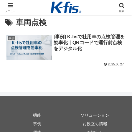
メニュー
検索
車両点検
[事例]
K-fisで社用車の点検管理を
事例
効率化｜QRコードで運行前点検
をデジタル化
2025.08.27
機能
ソリューション
事例
お役立ち情報